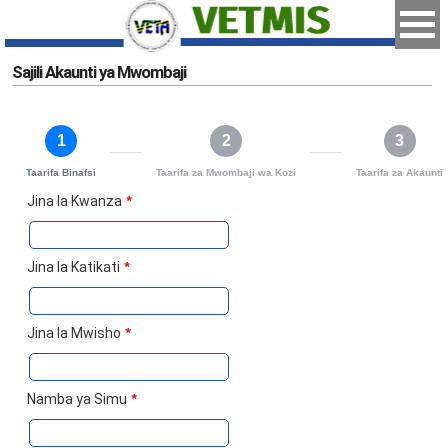
Sajili Akaunti ya Mwombaji
1
2
3
Taarifa Binafsi
Taarifa za Mwombaji wa Kozi
Taarifa za Akaunti
Jina la Kwanza
*
Jina la Katikati
*
Jina la Mwisho
*
Namba ya Simu
*