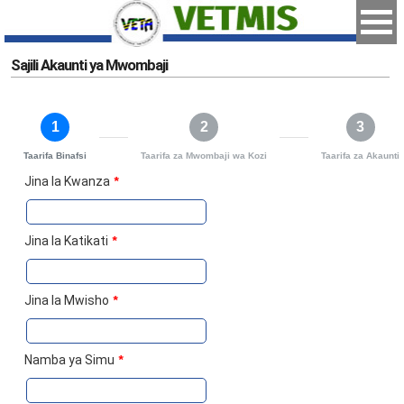
Sajili Akaunti ya Mwombaji
1
2
3
Taarifa Binafsi
Taarifa za Mwombaji wa Kozi
Taarifa za Akaunti
Jina la Kwanza
*
Jina la Katikati
*
Jina la Mwisho
*
Namba ya Simu
*