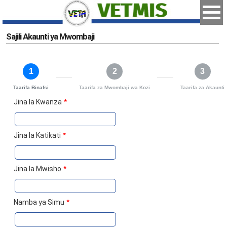
Sajili Akaunti ya Mwombaji
1
2
3
Taarifa Binafsi
Taarifa za Mwombaji wa Kozi
Taarifa za Akaunti
Jina la Kwanza
*
Jina la Katikati
*
Jina la Mwisho
*
Namba ya Simu
*