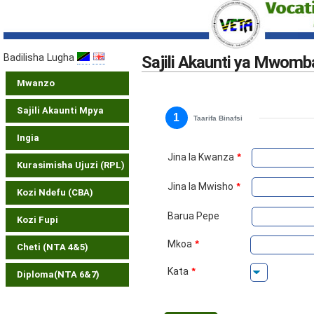
Badilisha Lugha
Sajili Akaunti ya Mwomba
Mwanzo
Sajili Akaunti Mpya
1
Taarifa Binafsi
Ingia
Jina la Kwanza
*
Kurasimisha Ujuzi (RPL)
Jina la Mwisho
*
Kozi Ndefu (CBA)
Barua Pepe
Kozi Fupi
Mkoa
*
Cheti (NTA 4&5)
Kata
*
Diploma(NTA 6&7)