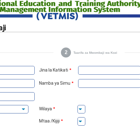
ji
2
Taarifa za Mwombaji wa Kozi
Jina la Katikati
*
Namba ya Simu
*
Wilaya
*
Mtaa /Kijiji
*