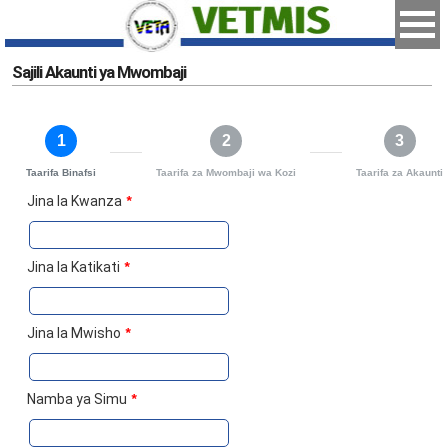
Sajili Akaunti ya Mwombaji
1
2
3
Taarifa Binafsi
Taarifa za Mwombaji wa Kozi
Taarifa za Akaunti
Jina la Kwanza
*
Jina la Katikati
*
Jina la Mwisho
*
Namba ya Simu
*