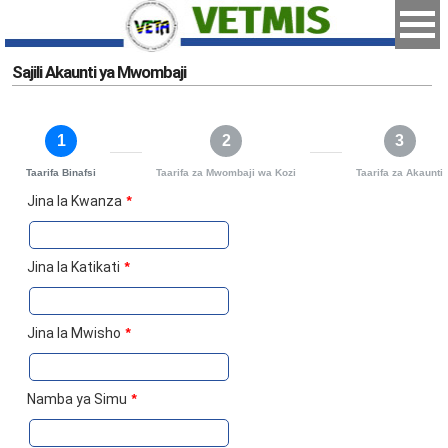
Sajili Akaunti ya Mwombaji
1
2
3
Taarifa Binafsi
Taarifa za Mwombaji wa Kozi
Taarifa za Akaunti
Jina la Kwanza
*
Jina la Katikati
*
Jina la Mwisho
*
Namba ya Simu
*