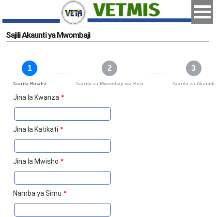
Sajili Akaunti ya Mwombaji
1
2
3
Taarifa Binafsi
Taarifa za Mwombaji wa Kozi
Taarifa za Akaunti
Jina la Kwanza
*
Jina la Katikati
*
Jina la Mwisho
*
Namba ya Simu
*