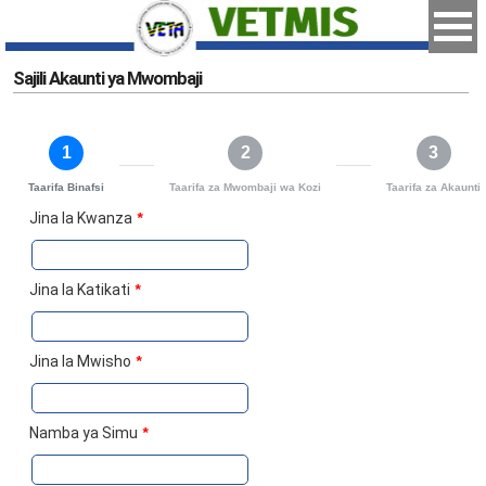
Sajili Akaunti ya Mwombaji
1
2
3
Taarifa Binafsi
Taarifa za Mwombaji wa Kozi
Taarifa za Akaunti
Jina la Kwanza
*
Jina la Katikati
*
Jina la Mwisho
*
Namba ya Simu
*