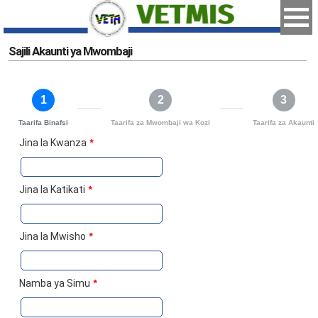
Sajili Akaunti ya Mwombaji
1
2
3
Taarifa Binafsi
Taarifa za Mwombaji wa Kozi
Taarifa za Akaunti
Jina la Kwanza
*
Jina la Katikati
*
Jina la Mwisho
*
Namba ya Simu
*