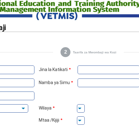
ji
2
Taarifa za Mwombaji wa Kozi
Jina la Katikati
*
Namba ya Simu
*
Wilaya
*
Mtaa /Kijiji
*