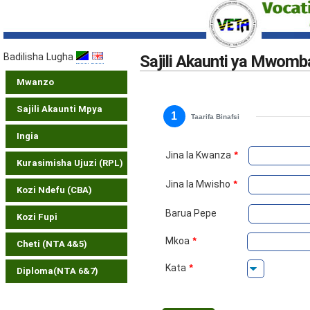
Badilisha Lugha
Sajili Akaunti ya Mwomba
Mwanzo
Sajili Akaunti Mpya
1
Taarifa Binafsi
Ingia
Jina la Kwanza
*
Kurasimisha Ujuzi (RPL)
Jina la Mwisho
*
Kozi Ndefu (CBA)
Barua Pepe
Kozi Fupi
Mkoa
*
Cheti (NTA 4&5)
Kata
*
Diploma(NTA 6&7)