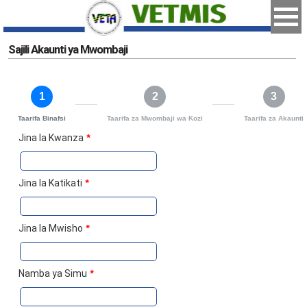
Sajili Akaunti ya Mwombaji
1
2
3
Taarifa Binafsi
Taarifa za Mwombaji wa Kozi
Taarifa za Akaunti
Jina la Kwanza
*
Jina la Katikati
*
Jina la Mwisho
*
Namba ya Simu
*