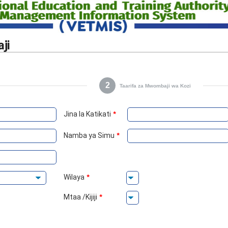
ji
2
Taarifa za Mwombaji wa Kozi
Jina la Katikati
*
Namba ya Simu
*
Wilaya
*
Mtaa /Kijiji
*