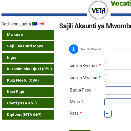
Badilisha Lugha
Sajili Akaunti ya Mwomba
Mwanzo
Sajili Akaunti Mpya
1
Taarifa Binafsi
Ingia
Jina la Kwanza
*
Kurasimisha Ujuzi (RPL)
Jina la Mwisho
*
Kozi Ndefu (CBA)
Barua Pepe
Kozi Fupi
Mkoa
*
Cheti (NTA 4&5)
Kata
*
Diploma(NTA 6&7)