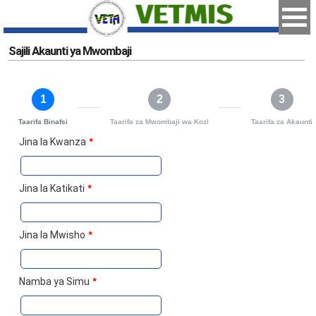
Sajili Akaunti ya Mwombaji
1
2
3
Taarifa Binafsi
Taarifa za Mwombaji wa Kozi
Taarifa za Akaunti
Jina la Kwanza
*
Jina la Katikati
*
Jina la Mwisho
*
Namba ya Simu
*