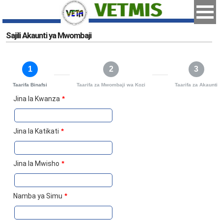
Sajili Akaunti ya Mwombaji
1
2
3
Taarifa Binafsi
Taarifa za Mwombaji wa Kozi
Taarifa za Akaunti
Jina la Kwanza
*
Jina la Katikati
*
Jina la Mwisho
*
Namba ya Simu
*