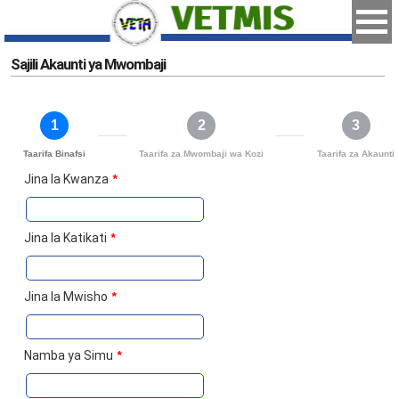
Sajili Akaunti ya Mwombaji
1
2
3
Taarifa Binafsi
Taarifa za Mwombaji wa Kozi
Taarifa za Akaunti
Jina la Kwanza
*
Jina la Katikati
*
Jina la Mwisho
*
Namba ya Simu
*