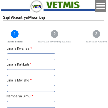
Sajili Akaunti ya Mwombaji
1
2
3
Taarifa Binafsi
Taarifa za Mwombaji wa Kozi
Taarifa za Akaunti
Jina la Kwanza
*
Jina la Katikati
*
Jina la Mwisho
*
Namba ya Simu
*