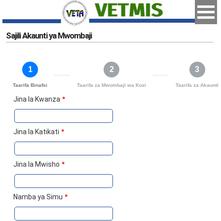
Sajili Akaunti ya Mwombaji
1
2
3
Taarifa Binafsi
Taarifa za Mwombaji wa Kozi
Taarifa za Akaunti
Jina la Kwanza
*
Jina la Katikati
*
Jina la Mwisho
*
Namba ya Simu
*