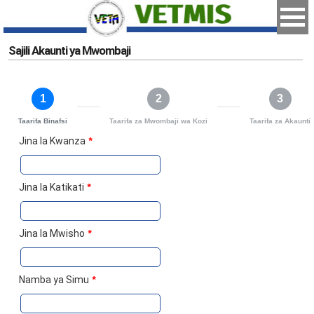
Sajili Akaunti ya Mwombaji
1
2
3
Taarifa Binafsi
Taarifa za Mwombaji wa Kozi
Taarifa za Akaunti
Jina la Kwanza
*
Jina la Katikati
*
Jina la Mwisho
*
Namba ya Simu
*