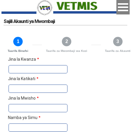
Sajili Akaunti ya Mwombaji
1
2
3
Taarifa Binafsi
Taarifa za Mwombaji wa Kozi
Taarifa za Akaunti
Jina la Kwanza
*
Jina la Katikati
*
Jina la Mwisho
*
Namba ya Simu
*