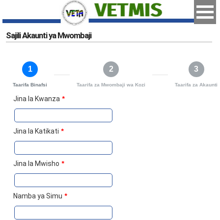
Sajili Akaunti ya Mwombaji
1
2
3
Taarifa Binafsi
Taarifa za Mwombaji wa Kozi
Taarifa za Akaunti
Jina la Kwanza
*
Jina la Katikati
*
Jina la Mwisho
*
Namba ya Simu
*