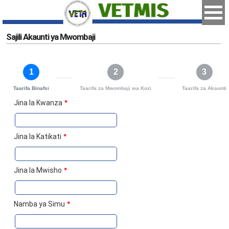
Sajili Akaunti ya Mwombaji
1
2
3
Taarifa Binafsi
Taarifa za Mwombaji wa Kozi
Taarifa za Akaunti
Jina la Kwanza
*
Jina la Katikati
*
Jina la Mwisho
*
Namba ya Simu
*