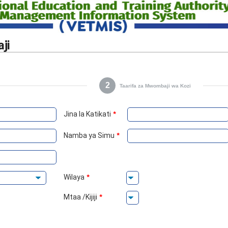
ji
2
Taarifa za Mwombaji wa Kozi
Jina la Katikati
*
Namba ya Simu
*
Wilaya
*
Mtaa /Kijiji
*