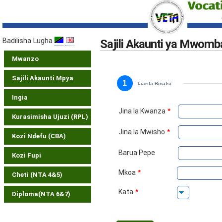
Badilisha Lugha
Sajili Akaunti ya Mwomba
Mwanzo
Sajili Akaunti Mpya
1
Taarifa Binafsi
Ingia
Jina la Kwanza
*
Kurasimisha Ujuzi (RPL)
Jina la Mwisho
*
Kozi Ndefu (CBA)
Barua Pepe
Kozi Fupi
Mkoa
*
Cheti (NTA 4&5)
Kata
*
Diploma(NTA 6&7)