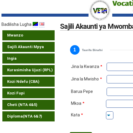
Badilisha Lugha
Sajili Akaunti ya Mwomba
Mwanzo
Sajili Akaunti Mpya
1
Taarifa Binafsi
Ingia
Jina la Kwanza
*
Kurasimisha Ujuzi (RPL)
Jina la Mwisho
*
Kozi Ndefu (CBA)
Barua Pepe
Kozi Fupi
Mkoa
*
Cheti (NTA 4&5)
Kata
*
Diploma(NTA 6&7)