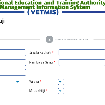
ji
2
Taarifa za Mwombaji wa Kozi
Jina la Katikati
*
Namba ya Simu
*
Wilaya
*
Mtaa /Kijiji
*