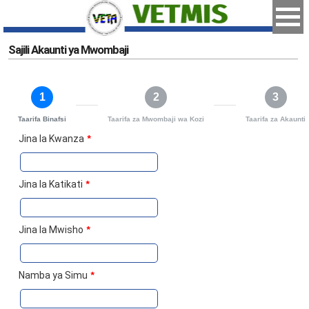
Sajili Akaunti ya Mwombaji
1
2
3
Taarifa Binafsi
Taarifa za Mwombaji wa Kozi
Taarifa za Akaunti
Jina la Kwanza
*
Jina la Katikati
*
Jina la Mwisho
*
Namba ya Simu
*