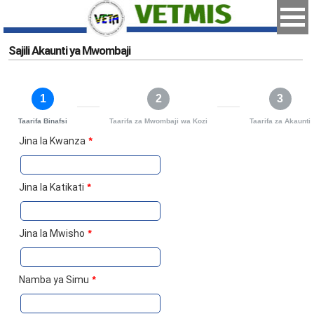
Sajili Akaunti ya Mwombaji
1
2
3
Taarifa Binafsi
Taarifa za Mwombaji wa Kozi
Taarifa za Akaunti
Jina la Kwanza
*
Jina la Katikati
*
Jina la Mwisho
*
Namba ya Simu
*