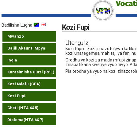
Badilisha Lugha
Kozi Fupi
Mwanzo
Utangulizi
Sajili Akaunti Mpya
Kozi fupi ni kozi zinazotolewa katik
kozi unategemea mahitaji ya fani hu
Orodha ya kozi za muda mfupi zinap
Ingia
zinapatikana kwenye vyuo hivyo. Ad
Pia orodha ya vyuo na kozi zinazot
Kurasimisha Ujuzi (RPL)
Kozi Ndefu (CBA)
Kozi Fupi
Cheti (NTA 4&5)
Diploma(NTA 6&7)