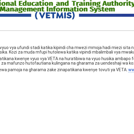
a vyuo vya ufundi stadi katika kipindi cha mwezi mmoja hadi miezi sita
sika. Kozi za muda mfupi hutolewa katika vipindi mbalimbali vya mwak
atikana kwenye vyuo vya VETA na huratibiwa na vyuo husika ambapo f
a za mafunzo hutofautiana kulingana na gharama za uendeshaji wa koz
olewa pamoja na gharama zake zinapatikana kwenye tovuti ya VETA:
ww