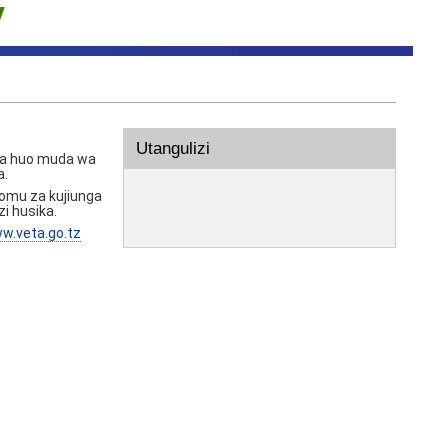
Utangulizi
 na huo muda wa
a.
omu za kujiunga
i husika.
w.veta.go.tz