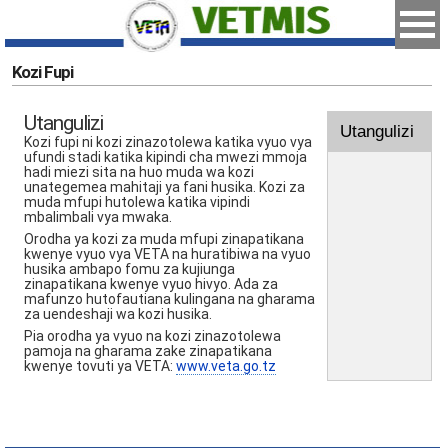
Kozi Fupi
Utangulizi
Utangulizi
Kozi fupi ni kozi zinazotolewa katika vyuo vya
ufundi stadi katika kipindi cha mwezi mmoja
hadi miezi sita na huo muda wa kozi
unategemea mahitaji ya fani husika. Kozi za
muda mfupi hutolewa katika vipindi
mbalimbali vya mwaka.
Orodha ya kozi za muda mfupi zinapatikana
kwenye vyuo vya VETA na huratibiwa na vyuo
husika ambapo fomu za kujiunga
zinapatikana kwenye vyuo hivyo. Ada za
mafunzo hutofautiana kulingana na gharama
za uendeshaji wa kozi husika.
Pia orodha ya vyuo na kozi zinazotolewa
pamoja na gharama zake zinapatikana
kwenye tovuti ya VETA:
www.veta.go.tz