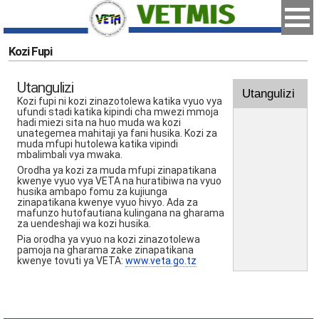
Kozi Fupi
Utangulizi
Utangulizi
Kozi fupi ni kozi zinazotolewa katika vyuo vya
ufundi stadi katika kipindi cha mwezi mmoja
hadi miezi sita na huo muda wa kozi
unategemea mahitaji ya fani husika. Kozi za
muda mfupi hutolewa katika vipindi
mbalimbali vya mwaka.
Orodha ya kozi za muda mfupi zinapatikana
kwenye vyuo vya VETA na huratibiwa na vyuo
husika ambapo fomu za kujiunga
zinapatikana kwenye vyuo hivyo. Ada za
mafunzo hutofautiana kulingana na gharama
za uendeshaji wa kozi husika.
Pia orodha ya vyuo na kozi zinazotolewa
pamoja na gharama zake zinapatikana
kwenye tovuti ya VETA:
www.veta.go.tz