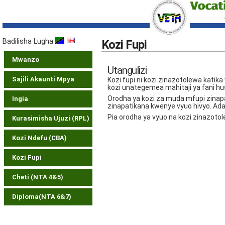
Badilisha Lugha
Kozi Fupi
Mwanzo
Utangulizi
Sajili Akaunti Mpya
Kozi fupi ni kozi zinazotolewa katik
kozi unategemea mahitaji ya fani hu
Orodha ya kozi za muda mfupi zinap
Ingia
zinapatikana kwenye vyuo hivyo. Ad
Pia orodha ya vyuo na kozi zinazot
Kurasimisha Ujuzi (RPL)
Kozi Ndefu (CBA)
Kozi Fupi
Cheti (NTA 4&5)
Diploma(NTA 6&7)