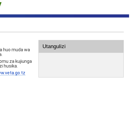
Utangulizi
 na huo muda wa
a.
omu za kujiunga
i husika.
w.veta.go.tz