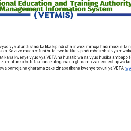
a vyuo vya ufundi stadi katika kipindi cha mwezi mmoja hadi miezi sita
sika. Kozi za muda mfupi hutolewa katika vipindi mbalimbali vya mwak
atikana kwenye vyuo vya VETA na huratibiwa na vyuo husika ambapo f
a za mafunzo hutofautiana kulingana na gharama za uendeshaji wa koz
olewa pamoja na gharama zake zinapatikana kwenye tovuti ya VETA:
ww