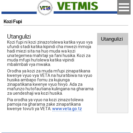
Kozi Fupi
Utangulizi
Utangulizi
Kozi fupi ni kozi zinazotolewa katika vyuo vya
ufundi stadi katika kipindi cha mwezi mmoja
hadi miezi sita na huo muda wa kozi
unategemea mahitaji ya fani husika. Kozi za
muda mfupi hutolewa katika vipindi
mbalimbali vya mwaka.
Orodha ya kozi za muda mfupi zinapatikana
kwenye vyuo vya VETA na huratibiwa na vyuo
husika ambapo fomu za kujiunga
zinapatikana kwenye vyuo hivyo. Ada za
mafunzo hutofautiana kulingana na gharama
za uendeshaji wa kozi husika.
Pia orodha ya vyuo na kozi zinazotolewa
pamoja na gharama zake zinapatikana
kwenye tovuti ya VETA:
www.veta.go.tz