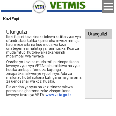
Kozi Fupi
Utangulizi
Utangulizi
Kozi fupi ni kozi zinazotolewa katika vyuo vya
ufundi stadi katika kipindi cha mwezi mmoja
hadi miezi sita na huo muda wa kozi
unategemea mahitaji ya fani husika. Kozi za
muda mfupi hutolewa katika vipindi
mbalimbali vya mwaka.
Orodha ya kozi za muda mfupi zinapatikana
kwenye vyuo vya VETA na huratibiwa na vyuo
husika ambapo fomu za kujiunga
zinapatikana kwenye vyuo hivyo. Ada za
mafunzo hutofautiana kulingana na gharama
za uendeshaji wa kozi husika.
Pia orodha ya vyuo na kozi zinazotolewa
pamoja na gharama zake zinapatikana
kwenye tovuti ya VETA:
www.veta.go.tz