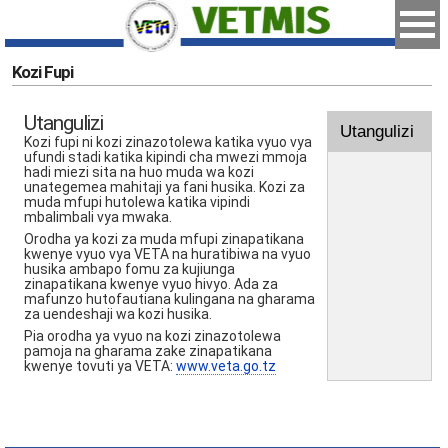
Kozi Fupi
Utangulizi
Utangulizi
Kozi fupi ni kozi zinazotolewa katika vyuo vya
ufundi stadi katika kipindi cha mwezi mmoja
hadi miezi sita na huo muda wa kozi
unategemea mahitaji ya fani husika. Kozi za
muda mfupi hutolewa katika vipindi
mbalimbali vya mwaka.
Orodha ya kozi za muda mfupi zinapatikana
kwenye vyuo vya VETA na huratibiwa na vyuo
husika ambapo fomu za kujiunga
zinapatikana kwenye vyuo hivyo. Ada za
mafunzo hutofautiana kulingana na gharama
za uendeshaji wa kozi husika.
Pia orodha ya vyuo na kozi zinazotolewa
pamoja na gharama zake zinapatikana
kwenye tovuti ya VETA:
www.veta.go.tz