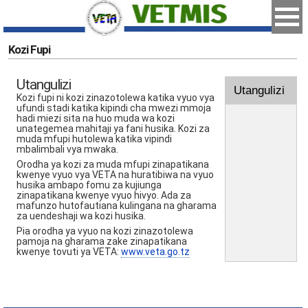
Kozi Fupi
Utangulizi
Utangulizi
Kozi fupi ni kozi zinazotolewa katika vyuo vya
ufundi stadi katika kipindi cha mwezi mmoja
hadi miezi sita na huo muda wa kozi
unategemea mahitaji ya fani husika. Kozi za
muda mfupi hutolewa katika vipindi
mbalimbali vya mwaka.
Orodha ya kozi za muda mfupi zinapatikana
kwenye vyuo vya VETA na huratibiwa na vyuo
husika ambapo fomu za kujiunga
zinapatikana kwenye vyuo hivyo. Ada za
mafunzo hutofautiana kulingana na gharama
za uendeshaji wa kozi husika.
Pia orodha ya vyuo na kozi zinazotolewa
pamoja na gharama zake zinapatikana
kwenye tovuti ya VETA:
www.veta.go.tz