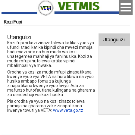
Kozi Fupi
Utangulizi
Utangulizi
Kozi fupi ni kozi zinazotolewa katika vyuo vya
ufundi stadi katika kipindi cha mwezi mmoja
hadi miezi sita na huo muda wa kozi
unategemea mahitaji ya fani husika. Kozi za
muda mfupi hutolewa katika vipindi
mbalimbali vya mwaka.
Orodha ya kozi za muda mfupi zinapatikana
kwenye vyuo vya VETA na huratibiwa na vyuo
husika ambapo fomu za kujiunga
zinapatikana kwenye vyuo hivyo. Ada za
mafunzo hutofautiana kulingana na gharama
za uendeshaji wa kozi husika.
Pia orodha ya vyuo na kozi zinazotolewa
pamoja na gharama zake zinapatikana
kwenye tovuti ya VETA:
www.veta.go.tz