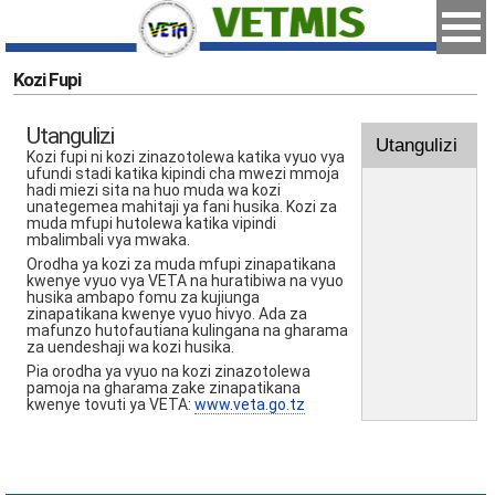
Kozi Fupi
Utangulizi
Utangulizi
Kozi fupi ni kozi zinazotolewa katika vyuo vya
ufundi stadi katika kipindi cha mwezi mmoja
hadi miezi sita na huo muda wa kozi
unategemea mahitaji ya fani husika. Kozi za
muda mfupi hutolewa katika vipindi
mbalimbali vya mwaka.
Orodha ya kozi za muda mfupi zinapatikana
kwenye vyuo vya VETA na huratibiwa na vyuo
husika ambapo fomu za kujiunga
zinapatikana kwenye vyuo hivyo. Ada za
mafunzo hutofautiana kulingana na gharama
za uendeshaji wa kozi husika.
Pia orodha ya vyuo na kozi zinazotolewa
pamoja na gharama zake zinapatikana
kwenye tovuti ya VETA:
www.veta.go.tz