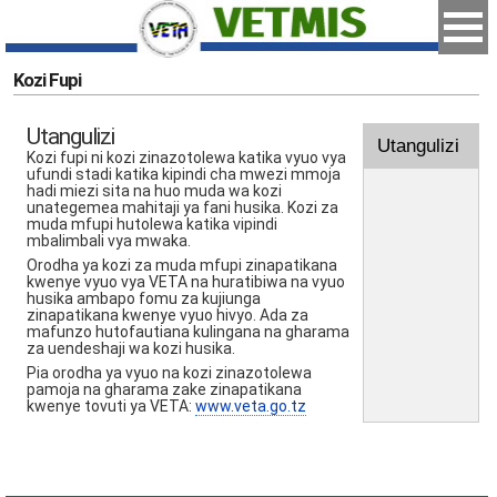
Kozi Fupi
Utangulizi
Utangulizi
Kozi fupi ni kozi zinazotolewa katika vyuo vya
ufundi stadi katika kipindi cha mwezi mmoja
hadi miezi sita na huo muda wa kozi
unategemea mahitaji ya fani husika. Kozi za
muda mfupi hutolewa katika vipindi
mbalimbali vya mwaka.
Orodha ya kozi za muda mfupi zinapatikana
kwenye vyuo vya VETA na huratibiwa na vyuo
husika ambapo fomu za kujiunga
zinapatikana kwenye vyuo hivyo. Ada za
mafunzo hutofautiana kulingana na gharama
za uendeshaji wa kozi husika.
Pia orodha ya vyuo na kozi zinazotolewa
pamoja na gharama zake zinapatikana
kwenye tovuti ya VETA:
www.veta.go.tz