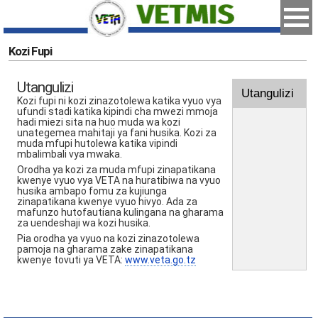
Kozi Fupi
Utangulizi
Utangulizi
Kozi fupi ni kozi zinazotolewa katika vyuo vya
ufundi stadi katika kipindi cha mwezi mmoja
hadi miezi sita na huo muda wa kozi
unategemea mahitaji ya fani husika. Kozi za
muda mfupi hutolewa katika vipindi
mbalimbali vya mwaka.
Orodha ya kozi za muda mfupi zinapatikana
kwenye vyuo vya VETA na huratibiwa na vyuo
husika ambapo fomu za kujiunga
zinapatikana kwenye vyuo hivyo. Ada za
mafunzo hutofautiana kulingana na gharama
za uendeshaji wa kozi husika.
Pia orodha ya vyuo na kozi zinazotolewa
pamoja na gharama zake zinapatikana
kwenye tovuti ya VETA:
www.veta.go.tz