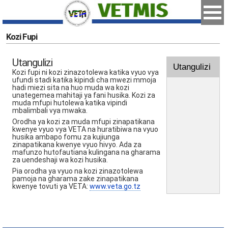
Kozi Fupi
Utangulizi
Utangulizi
Kozi fupi ni kozi zinazotolewa katika vyuo vya
ufundi stadi katika kipindi cha mwezi mmoja
hadi miezi sita na huo muda wa kozi
unategemea mahitaji ya fani husika. Kozi za
muda mfupi hutolewa katika vipindi
mbalimbali vya mwaka.
Orodha ya kozi za muda mfupi zinapatikana
kwenye vyuo vya VETA na huratibiwa na vyuo
husika ambapo fomu za kujiunga
zinapatikana kwenye vyuo hivyo. Ada za
mafunzo hutofautiana kulingana na gharama
za uendeshaji wa kozi husika.
Pia orodha ya vyuo na kozi zinazotolewa
pamoja na gharama zake zinapatikana
kwenye tovuti ya VETA:
www.veta.go.tz