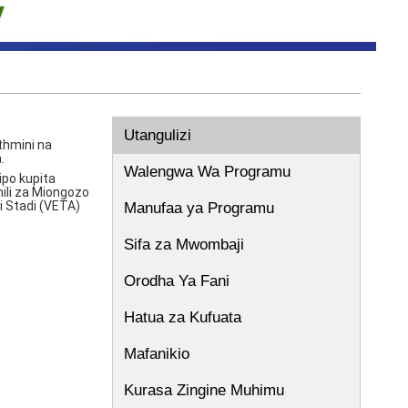
Utangulizi
thmini na
.
Walengwa Wa Programu
ipo kupita
ili za Miongozo
i Stadi (VETA)
Manufaa ya Programu
Sifa za Mwombaji
Orodha Ya Fani
Hatua za Kufuata
Mafanikio
Kurasa Zingine Muhimu