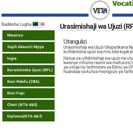
Badilisha Lugha
Urasimishaji wa Ujuzi (R
Mwanzo
Utangulizi
Sajili Akaunti Mpya
Urasimishaji wa Ujuzi Uliopatikana
kuthibitisha ujuzi wa mtu bila kujali 
Hatua za uthibitishaji wa ujuzi na u
Ingia
kwenye mfumo rasmi wa mafunzo) hu
ya utoaji na tathminini ya Elimu ya 
Kurasimisha Ujuzi (RPL)
huandaa na kutoa miongozo ya tathm
Kozi Ndefu (CBA)
Kozi Fupi
Cheti (NTA 4&5)
Diploma(NTA 6&7)