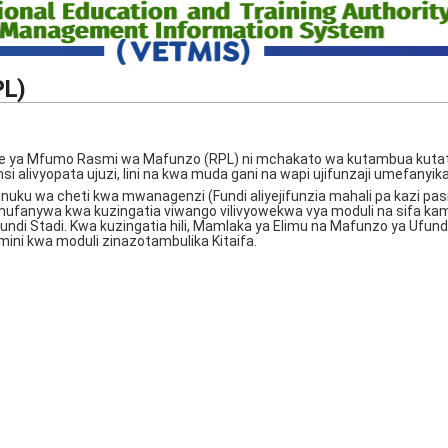
PL)
 Nje ya Mfumo Rasmi wa Mafunzo (RPL) ni mchakato wa kutambua kuta
jinsi alivyopata ujuzi, lini na kwa muda gani na wapi ujifunzaji umefanyika
tunuku wa cheti kwa mwanagenzi (Fundi aliyejifunzia mahali pa kazi pas
fanywa kwa kuzingatia viwango vilivyowekwa vya moduli na sifa kam
Ufundi Stadi. Kwa kuzingatia hili, Mamlaka ya Elimu na Mafunzo ya Ufund
ini kwa moduli zinazotambulika Kitaifa.