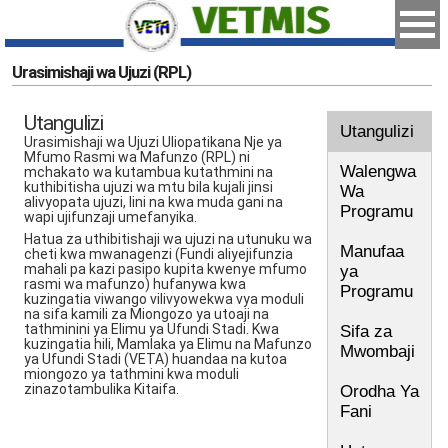
Urasimishaji wa Ujuzi (RPL)
Utangulizi
Utangulizi
Urasimishaji wa Ujuzi Uliopatikana Nje ya
Mfumo Rasmi wa Mafunzo (RPL) ni
Walengwa
mchakato wa kutambua kutathmini na
kuthibitisha ujuzi wa mtu bila kujali jinsi
Wa
alivyopata ujuzi, lini na kwa muda gani na
Programu
wapi ujifunzaji umefanyika.
Hatua za uthibitishaji wa ujuzi na utunuku wa
Manufaa
cheti kwa mwanagenzi (Fundi aliyejifunzia
mahali pa kazi pasipo kupita kwenye mfumo
ya
rasmi wa mafunzo) hufanywa kwa
Programu
kuzingatia viwango vilivyowekwa vya moduli
na sifa kamili za Miongozo ya utoaji na
tathminini ya Elimu ya Ufundi Stadi. Kwa
Sifa za
kuzingatia hili, Mamlaka ya Elimu na Mafunzo
Mwombaji
ya Ufundi Stadi (VETA) huandaa na kutoa
miongozo ya tathmini kwa moduli
zinazotambulika Kitaifa.
Orodha Ya
Fani