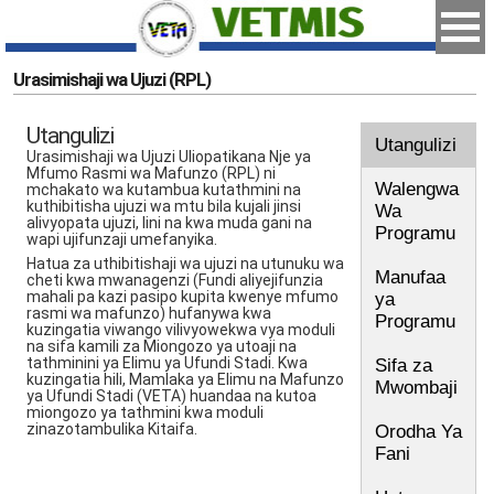
Urasimishaji wa Ujuzi (RPL)
Utangulizi
Utangulizi
Urasimishaji wa Ujuzi Uliopatikana Nje ya
Mfumo Rasmi wa Mafunzo (RPL) ni
Walengwa
mchakato wa kutambua kutathmini na
kuthibitisha ujuzi wa mtu bila kujali jinsi
Wa
alivyopata ujuzi, lini na kwa muda gani na
Programu
wapi ujifunzaji umefanyika.
Hatua za uthibitishaji wa ujuzi na utunuku wa
Manufaa
cheti kwa mwanagenzi (Fundi aliyejifunzia
mahali pa kazi pasipo kupita kwenye mfumo
ya
rasmi wa mafunzo) hufanywa kwa
Programu
kuzingatia viwango vilivyowekwa vya moduli
na sifa kamili za Miongozo ya utoaji na
tathminini ya Elimu ya Ufundi Stadi. Kwa
Sifa za
kuzingatia hili, Mamlaka ya Elimu na Mafunzo
Mwombaji
ya Ufundi Stadi (VETA) huandaa na kutoa
miongozo ya tathmini kwa moduli
zinazotambulika Kitaifa.
Orodha Ya
Fani