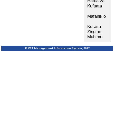
Hatua za
Kufuata
Mafanikio
Kurasa
Zingine
Muhimu
© VET Management Information System, 2012