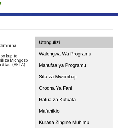
Utangulizi
thmini na
.
Walengwa Wa Programu
ipo kupita
ili za Miongozo
i Stadi (VETA)
Manufaa ya Programu
Sifa za Mwombaji
Orodha Ya Fani
Hatua za Kufuata
Mafanikio
Kurasa Zingine Muhimu