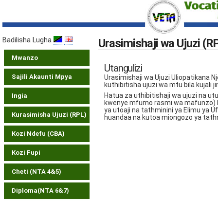
Badilisha Lugha
Urasimishaji wa Ujuzi (R
Mwanzo
Utangulizi
Sajili Akaunti Mpya
Urasimishaji wa Ujuzi Uliopatikana
kuthibitisha ujuzi wa mtu bila kujali 
Hatua za uthibitishaji wa ujuzi na u
Ingia
kwenye mfumo rasmi wa mafunzo) hu
ya utoaji na tathminini ya Elimu ya 
Kurasimisha Ujuzi (RPL)
huandaa na kutoa miongozo ya tathm
Kozi Ndefu (CBA)
Kozi Fupi
Cheti (NTA 4&5)
Diploma(NTA 6&7)