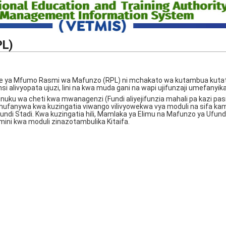
PL)
 Nje ya Mfumo Rasmi wa Mafunzo (RPL) ni mchakato wa kutambua kuta
jinsi alivyopata ujuzi, lini na kwa muda gani na wapi ujifunzaji umefanyika
tunuku wa cheti kwa mwanagenzi (Fundi aliyejifunzia mahali pa kazi pas
fanywa kwa kuzingatia viwango vilivyowekwa vya moduli na sifa kam
Ufundi Stadi. Kwa kuzingatia hili, Mamlaka ya Elimu na Mafunzo ya Ufund
ini kwa moduli zinazotambulika Kitaifa.