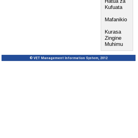
Hatua za
Kufuata
Mafanikio
Kurasa
Zingine
Muhimu
© VET Management Information System, 2012