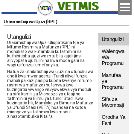
Urasimishaji wa Ujuzi (RPL)
Utangulizi
Utangulizi
Urasimishaji wa Ujuzi Uliopatikana Nje ya
Mfumo Rasmi wa Mafunzo (RPL) ni
Walengwa
mchakato wa kutambua kutathmini na
kuthibitisha ujuzi wa mtu bila kujali jinsi
Wa
alivyopata ujuzi, lini na kwa muda gani na
Programu
wapi ujifunzaji umefanyika.
Hatua za uthibitishaji wa ujuzi na utunuku wa
Manufaa
cheti kwa mwanagenzi (Fundi aliyejifunzia
mahali pa kazi pasipo kupita kwenye mfumo
ya
rasmi wa mafunzo) hufanywa kwa
Programu
kuzingatia viwango vilivyowekwa vya moduli
na sifa kamili za Miongozo ya utoaji na
tathminini ya Elimu ya Ufundi Stadi. Kwa
Sifa za
kuzingatia hili, Mamlaka ya Elimu na Mafunzo
Mwombaji
ya Ufundi Stadi (VETA) huandaa na kutoa
miongozo ya tathmini kwa moduli
zinazotambulika Kitaifa.
Orodha Ya
Fani