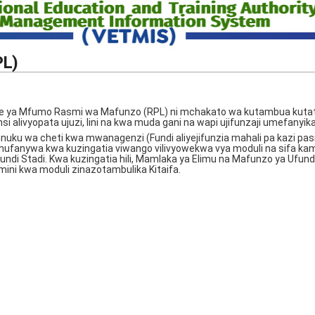
PL)
 Nje ya Mfumo Rasmi wa Mafunzo (RPL) ni mchakato wa kutambua kuta
jinsi alivyopata ujuzi, lini na kwa muda gani na wapi ujifunzaji umefanyika
tunuku wa cheti kwa mwanagenzi (Fundi aliyejifunzia mahali pa kazi pas
fanywa kwa kuzingatia viwango vilivyowekwa vya moduli na sifa kam
Ufundi Stadi. Kwa kuzingatia hili, Mamlaka ya Elimu na Mafunzo ya Ufund
ini kwa moduli zinazotambulika Kitaifa.