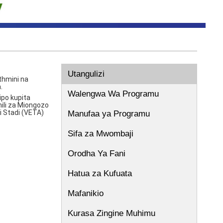
Utangulizi
thmini na
.
Walengwa Wa Programu
ipo kupita
ili za Miongozo
i Stadi (VETA)
Manufaa ya Programu
Sifa za Mwombaji
Orodha Ya Fani
Hatua za Kufuata
Mafanikio
Kurasa Zingine Muhimu