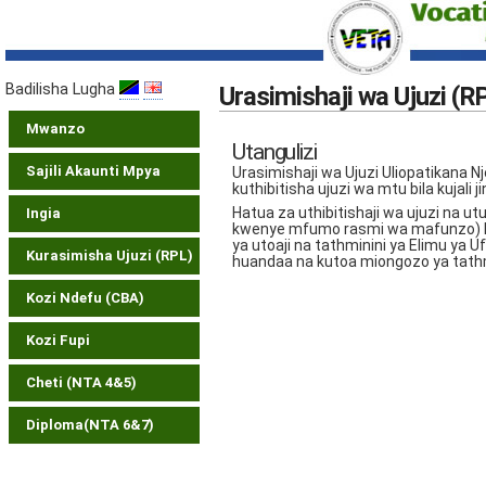
Badilisha Lugha
Urasimishaji wa Ujuzi (R
Mwanzo
Utangulizi
Sajili Akaunti Mpya
Urasimishaji wa Ujuzi Uliopatikana
kuthibitisha ujuzi wa mtu bila kujali 
Hatua za uthibitishaji wa ujuzi na u
Ingia
kwenye mfumo rasmi wa mafunzo) hu
ya utoaji na tathminini ya Elimu ya 
Kurasimisha Ujuzi (RPL)
huandaa na kutoa miongozo ya tathm
Kozi Ndefu (CBA)
Kozi Fupi
Cheti (NTA 4&5)
Diploma(NTA 6&7)