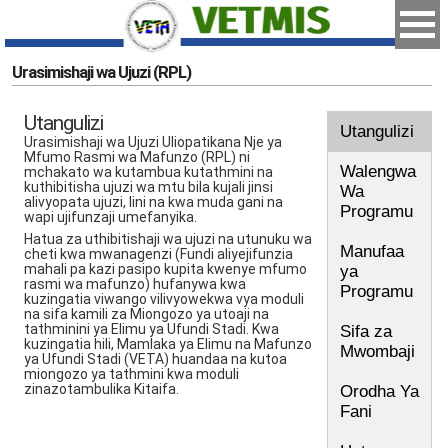
Urasimishaji wa Ujuzi (RPL)
Utangulizi
Utangulizi
Urasimishaji wa Ujuzi Uliopatikana Nje ya
Mfumo Rasmi wa Mafunzo (RPL) ni
Walengwa
mchakato wa kutambua kutathmini na
kuthibitisha ujuzi wa mtu bila kujali jinsi
Wa
alivyopata ujuzi, lini na kwa muda gani na
Programu
wapi ujifunzaji umefanyika.
Hatua za uthibitishaji wa ujuzi na utunuku wa
Manufaa
cheti kwa mwanagenzi (Fundi aliyejifunzia
mahali pa kazi pasipo kupita kwenye mfumo
ya
rasmi wa mafunzo) hufanywa kwa
Programu
kuzingatia viwango vilivyowekwa vya moduli
na sifa kamili za Miongozo ya utoaji na
tathminini ya Elimu ya Ufundi Stadi. Kwa
Sifa za
kuzingatia hili, Mamlaka ya Elimu na Mafunzo
Mwombaji
ya Ufundi Stadi (VETA) huandaa na kutoa
miongozo ya tathmini kwa moduli
zinazotambulika Kitaifa.
Orodha Ya
Fani