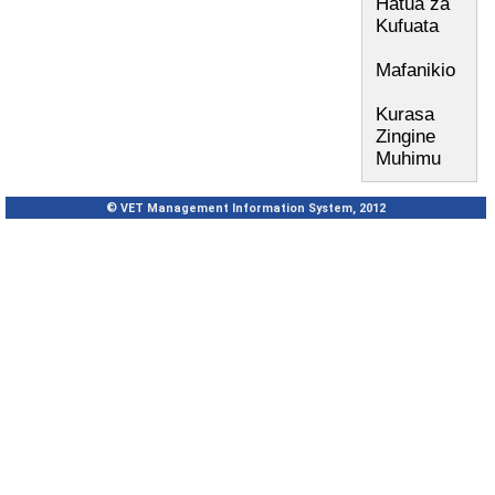
Hatua za
Kufuata
Mafanikio
Kurasa
Zingine
Muhimu
© VET Management Information System, 2012