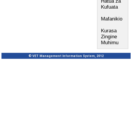
Hatua za
Kufuata
Mafanikio
Kurasa
Zingine
Muhimu
© VET Management Information System, 2012