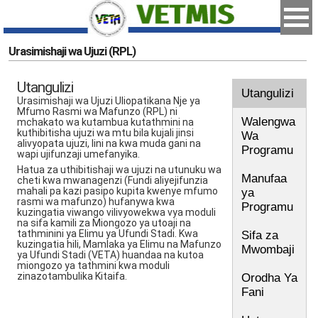
Urasimishaji wa Ujuzi (RPL)
Utangulizi
Utangulizi
Urasimishaji wa Ujuzi Uliopatikana Nje ya
Mfumo Rasmi wa Mafunzo (RPL) ni
Walengwa
mchakato wa kutambua kutathmini na
kuthibitisha ujuzi wa mtu bila kujali jinsi
Wa
alivyopata ujuzi, lini na kwa muda gani na
Programu
wapi ujifunzaji umefanyika.
Hatua za uthibitishaji wa ujuzi na utunuku wa
Manufaa
cheti kwa mwanagenzi (Fundi aliyejifunzia
mahali pa kazi pasipo kupita kwenye mfumo
ya
rasmi wa mafunzo) hufanywa kwa
Programu
kuzingatia viwango vilivyowekwa vya moduli
na sifa kamili za Miongozo ya utoaji na
tathminini ya Elimu ya Ufundi Stadi. Kwa
Sifa za
kuzingatia hili, Mamlaka ya Elimu na Mafunzo
Mwombaji
ya Ufundi Stadi (VETA) huandaa na kutoa
miongozo ya tathmini kwa moduli
zinazotambulika Kitaifa.
Orodha Ya
Fani