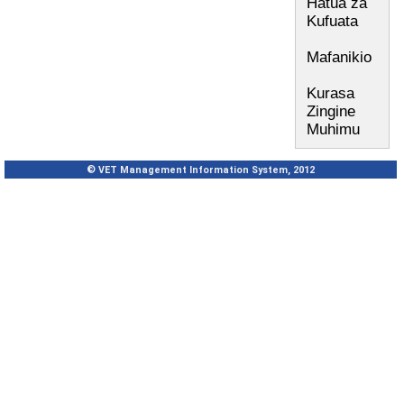
Hatua za
Kufuata
Mafanikio
Kurasa
Zingine
Muhimu
© VET Management Information System, 2012