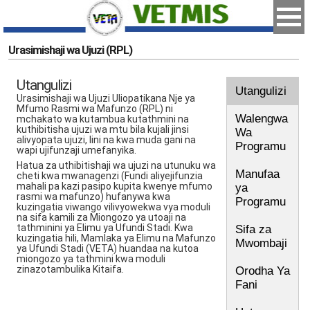
Urasimishaji wa Ujuzi (RPL)
Utangulizi
Utangulizi
Urasimishaji wa Ujuzi Uliopatikana Nje ya
Mfumo Rasmi wa Mafunzo (RPL) ni
Walengwa
mchakato wa kutambua kutathmini na
kuthibitisha ujuzi wa mtu bila kujali jinsi
Wa
alivyopata ujuzi, lini na kwa muda gani na
Programu
wapi ujifunzaji umefanyika.
Hatua za uthibitishaji wa ujuzi na utunuku wa
Manufaa
cheti kwa mwanagenzi (Fundi aliyejifunzia
mahali pa kazi pasipo kupita kwenye mfumo
ya
rasmi wa mafunzo) hufanywa kwa
Programu
kuzingatia viwango vilivyowekwa vya moduli
na sifa kamili za Miongozo ya utoaji na
tathminini ya Elimu ya Ufundi Stadi. Kwa
Sifa za
kuzingatia hili, Mamlaka ya Elimu na Mafunzo
Mwombaji
ya Ufundi Stadi (VETA) huandaa na kutoa
miongozo ya tathmini kwa moduli
zinazotambulika Kitaifa.
Orodha Ya
Fani