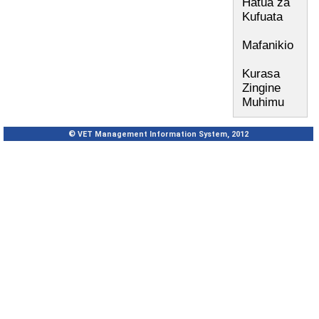
Hatua za
Kufuata
Mafanikio
Kurasa
Zingine
Muhimu
© VET Management Information System, 2012