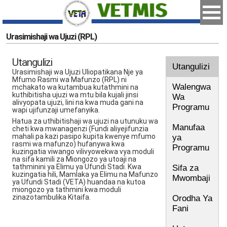
Urasimishaji wa Ujuzi (RPL)
Utangulizi
Utangulizi
Urasimishaji wa Ujuzi Uliopatikana Nje ya
Mfumo Rasmi wa Mafunzo (RPL) ni
Walengwa
mchakato wa kutambua kutathmini na
kuthibitisha ujuzi wa mtu bila kujali jinsi
Wa
alivyopata ujuzi, lini na kwa muda gani na
Programu
wapi ujifunzaji umefanyika.
Hatua za uthibitishaji wa ujuzi na utunuku wa
Manufaa
cheti kwa mwanagenzi (Fundi aliyejifunzia
mahali pa kazi pasipo kupita kwenye mfumo
ya
rasmi wa mafunzo) hufanywa kwa
Programu
kuzingatia viwango vilivyowekwa vya moduli
na sifa kamili za Miongozo ya utoaji na
tathminini ya Elimu ya Ufundi Stadi. Kwa
Sifa za
kuzingatia hili, Mamlaka ya Elimu na Mafunzo
Mwombaji
ya Ufundi Stadi (VETA) huandaa na kutoa
miongozo ya tathmini kwa moduli
zinazotambulika Kitaifa.
Orodha Ya
Fani