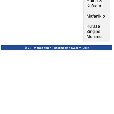
Hatua za
Kufuata
Mafanikio
Kurasa
Zingine
Muhimu
© VET Management Information System, 2012