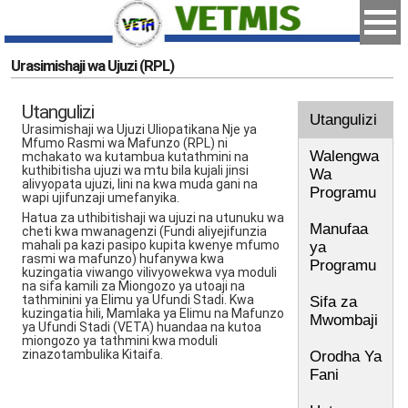
Urasimishaji wa Ujuzi (RPL)
Utangulizi
Utangulizi
Urasimishaji wa Ujuzi Uliopatikana Nje ya
Mfumo Rasmi wa Mafunzo (RPL) ni
Walengwa
mchakato wa kutambua kutathmini na
kuthibitisha ujuzi wa mtu bila kujali jinsi
Wa
alivyopata ujuzi, lini na kwa muda gani na
Programu
wapi ujifunzaji umefanyika.
Hatua za uthibitishaji wa ujuzi na utunuku wa
Manufaa
cheti kwa mwanagenzi (Fundi aliyejifunzia
mahali pa kazi pasipo kupita kwenye mfumo
ya
rasmi wa mafunzo) hufanywa kwa
Programu
kuzingatia viwango vilivyowekwa vya moduli
na sifa kamili za Miongozo ya utoaji na
tathminini ya Elimu ya Ufundi Stadi. Kwa
Sifa za
kuzingatia hili, Mamlaka ya Elimu na Mafunzo
Mwombaji
ya Ufundi Stadi (VETA) huandaa na kutoa
miongozo ya tathmini kwa moduli
zinazotambulika Kitaifa.
Orodha Ya
Fani