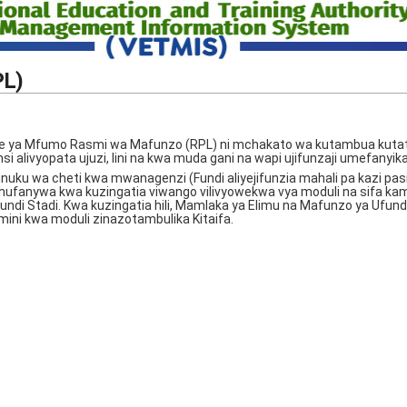
PL)
 Nje ya Mfumo Rasmi wa Mafunzo (RPL) ni mchakato wa kutambua kuta
jinsi alivyopata ujuzi, lini na kwa muda gani na wapi ujifunzaji umefanyika
tunuku wa cheti kwa mwanagenzi (Fundi aliyejifunzia mahali pa kazi pas
fanywa kwa kuzingatia viwango vilivyowekwa vya moduli na sifa kam
Ufundi Stadi. Kwa kuzingatia hili, Mamlaka ya Elimu na Mafunzo ya Ufund
ini kwa moduli zinazotambulika Kitaifa.