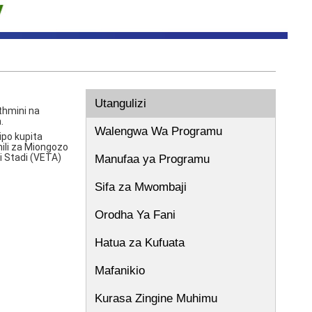
Utangulizi
thmini na
.
Walengwa Wa Programu
ipo kupita
ili za Miongozo
i Stadi (VETA)
Manufaa ya Programu
Sifa za Mwombaji
Orodha Ya Fani
Hatua za Kufuata
Mafanikio
Kurasa Zingine Muhimu