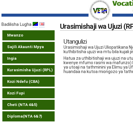
Badilisha Lugha
Urasimishaji wa Ujuzi (R
Mwanzo
Utangulizi
Sajili Akaunti Mpya
Urasimishaji wa Ujuzi Uliopatikana
kuthibitisha ujuzi wa mtu bila kujali 
Hatua za uthibitishaji wa ujuzi na u
Ingia
kwenye mfumo rasmi wa mafunzo) hu
ya utoaji na tathminini ya Elimu ya 
Kurasimisha Ujuzi (RPL)
huandaa na kutoa miongozo ya tathm
Kozi Ndefu (CBA)
Kozi Fupi
Cheti (NTA 4&5)
Diploma(NTA 6&7)